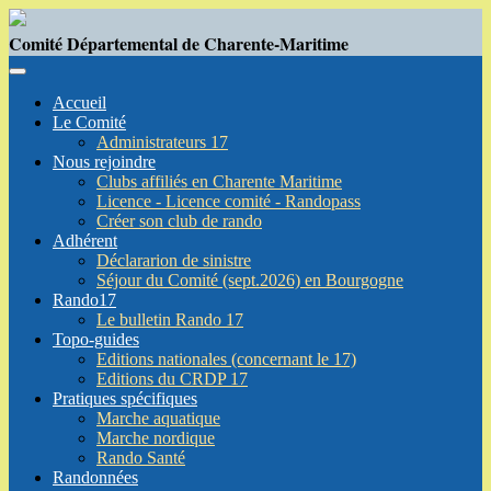
Comité Départemental de Charente-Maritime
Accueil
Le Comité
Administrateurs 17
Nous rejoindre
Clubs affiliés en Charente Maritime
Licence - Licence comité - Randopass
Créer son club de rando
Adhérent
Déclararion de sinistre
Séjour du Comité (sept.2026) en Bourgogne
Rando17
Le bulletin Rando 17
Topo-guides
Editions nationales (concernant le 17)
Editions du CRDP 17
Pratiques spécifiques
Marche aquatique
Marche nordique
Rando Santé
Randonnées