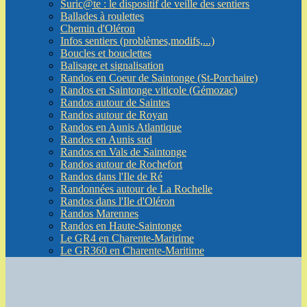
Suric@te : le dispositif de veille des sentiers
Ballades à roulettes
Chemin d'Oléron
Infos sentiers (problèmes,modifs,...)
Boucles et bouclettes
Balisage et signalisation
Randos en Coeur de Saintonge (St-Porchaire)
Randos en Saintonge viticole (Gémozac)
Randos autour de Saintes
Randos autour de Royan
Randos en Aunis Atlantique
Randos en Aunis sud
Randos en Vals de Saintonge
Randos autour de Rochefort
Randos dans l'Ile de Ré
Randonnées autour de La Rochelle
Randos dans l'Ile d'Oléron
Randos Marennes
Randos en Haute-Saintonge
Le GR4 en Charente-Maririme
Le GR360 en Charente-Maritime