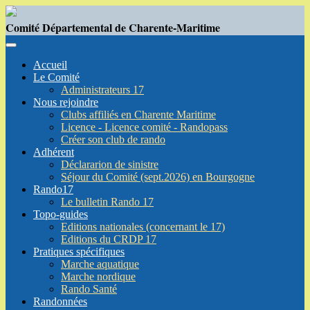
Comité Départemental de Charente-Maritime
Accueil
Le Comité
Administrateurs 17
Nous rejoindre
Clubs affiliés en Charente Maritime
Licence - Licence comité - Randopass
Créer son club de rando
Adhérent
Déclararion de sinistre
Séjour du Comité (sept.2026) en Bourgogne
Rando17
Le bulletin Rando 17
Topo-guides
Editions nationales (concernant le 17)
Editions du CRDP 17
Pratiques spécifiques
Marche aquatique
Marche nordique
Rando Santé
Randonnées