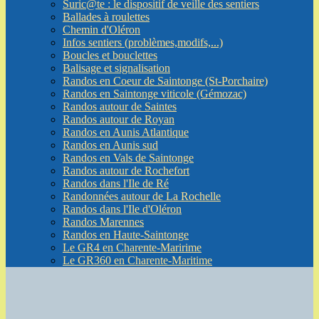
Suric@te : le dispositif de veille des sentiers
Ballades à roulettes
Chemin d'Oléron
Infos sentiers (problèmes,modifs,...)
Boucles et bouclettes
Balisage et signalisation
Randos en Coeur de Saintonge (St-Porchaire)
Randos en Saintonge viticole (Gémozac)
Randos autour de Saintes
Randos autour de Royan
Randos en Aunis Atlantique
Randos en Aunis sud
Randos en Vals de Saintonge
Randos autour de Rochefort
Randos dans l'Ile de Ré
Randonnées autour de La Rochelle
Randos dans l'Ile d'Oléron
Randos Marennes
Randos en Haute-Saintonge
Le GR4 en Charente-Maririme
Le GR360 en Charente-Maritime