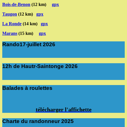
Bois-de-Benon
(12 km)
gpx
Taugon
(12 km)
gpx
La Ronde
(14 km)
gpx
Marans
(15 km)
gpx
Rando17-juillet 2026
12h de Hautr-Saintonge 2026
Balades à roulettes
télécharger l'affichette
Charte du randonneur 2025