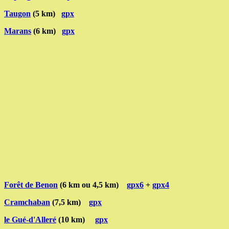
Taugon
(5 km)
gpx
Marans
(6 km)
gpx
Forêt de Benon
(6 km ou 4,5 km)
gpx6
+
gpx4
Cramchaban
(7,5 km)
gpx
le Gué-d'Alleré
(10 km)
gpx