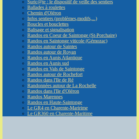
Suric@te : le dispositif de veille des sentiers
Ballades à roulettes
Chemin d'Oléron
Infos sentiers (problèmes,modifs,...)
Boucles et bouclettes
Balisage et signalisation
Randos en Coeur de Saintonge (St-Porchaire)
Randos en Saintonge viticole (Gémozac)
Randos autour de Saintes
Randos autour de Royan
Randos en Aunis Atlantique
Randos en Aunis sud
Randos en Vals de Saintonge
Randos autour de Rochefort
Randos dans l'Ile de Ré
Randonnées autour de La Rochelle
Randos dans l'Ile d'Oléron
Randos Marennes
Randos en Haute-Saintonge
Le GR4 en Charente-Maririme
Le GR360 en Charente-Maritime