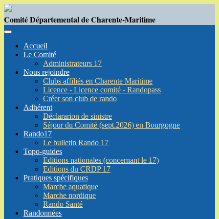
Comité Départemental de Charente-Maritime
Accueil
Le Comité
Administrateurs 17
Nous rejoindre
Clubs affiliés en Charente Maritime
Licence - Licence comité - Randopass
Créer son club de rando
Adhérent
Déclararion de sinistre
Séjour du Comité (sept.2026) en Bourgogne
Rando17
Le bulletin Rando 17
Topo-guides
Editions nationales (concernant le 17)
Editions du CRDP 17
Pratiques spécifiques
Marche aquatique
Marche nordique
Rando Santé
Randonnées